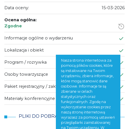
Data oceny:
15-03-2026
Ocena ogólna:
Zgodne
Informacje ogólne o wydarzeniu
Lokalizacja i obiekt
Nasza strona internetowa za
Program / rozrywka
pomocą plików cookies, które
są instalowane na Twoim
Osoby towarzyszące
urządzeniu, zbiera informacje,
które mogą stanowić dane
Pakiet rejestracyjny / zakwaterowanie
osobowe. Informacje te są
zbierane w celach
statystycznych oraz
Materiały konferencyjne / komunikacja
funkcjonalnych. Zgodę na
wykorzystanie cookies przez
naszą stronę internetową
PLIKI DO POBRANIA
wyrażasz za pomocą ustawień
przeglądarki zainstalowanej
na Twoim urządzeniu. W