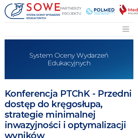
PARTNERZY
PROJEKTU
System Oceny Wydarzeń
Edukacyjnych
Konferencja PTChK - Przedni
dostęp do kręgosłupa,
strategie minimalnej
inwazyjności i optymalizacji
wyników