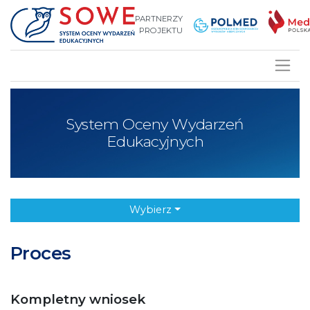
PARTNERZY
PROJEKTU
System Oceny Wydarzeń
Edukacyjnych
Wybierz
Proces
Kompletny wniosek